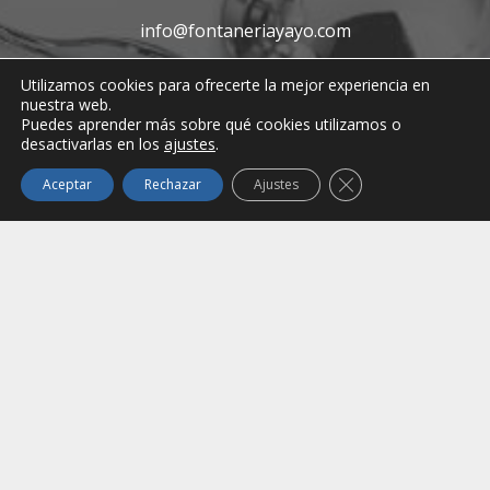
info@fontaneriayayo.com
Utilizamos cookies para ofrecerte la mejor experiencia en
nuestra web.
Puedes aprender más sobre qué cookies utilizamos o
desactivarlas en los
ajustes
.
Cerrar el banner de
Aceptar
Rechazar
Ajustes
Contacto
Carr. de San Bartolomé, 310, 35500 Arrecife,
Lanzarote
Horario:. Nave Argana