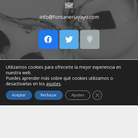
info@fontaneriayayo.com
Utilizamos cookies para ofrecerte la mejor experiencia en
nuestra web.
Contacto
Puedes aprender más sobre qué cookies utilizamos o
desactivarlas en los
ajustes
.
Cerrar el banner de
Aceptar
Rechazar
Ajustes
Carr. de San Bartolomé, 310, 35500 Arrecife,
Lanzarote