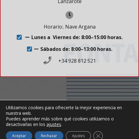
Lanzarote
Horario:. Nave Argana
Lunes a Viernes de: 8:00–15:00 horas.
Sábados de: 8:00–13:00 horas.
+34 928 812 521
Utilizamos cookies para ofrecerte la mejor experiencia en
nuestra web.
© Copyright 2025 . SIL – Todos los derechos
Puedes aprender más sobre qué cookies utilizamos o
reservados.
desactivarlas en los
ajustes
.
Aviso Legal
Cerrar el banner de
Aceptar
Rechazar
Ajustes