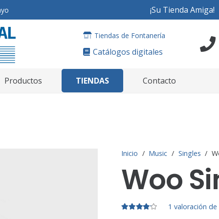
¡Su Tienda Amiga!
ayo
Tiendas de Fontanería
Catálogos digitales
TIENDAS
Productos
Contacto
Inicio
/
Music
/
Singles
/
Wo
Woo Si
Valorado en
4.
1
valoración de 