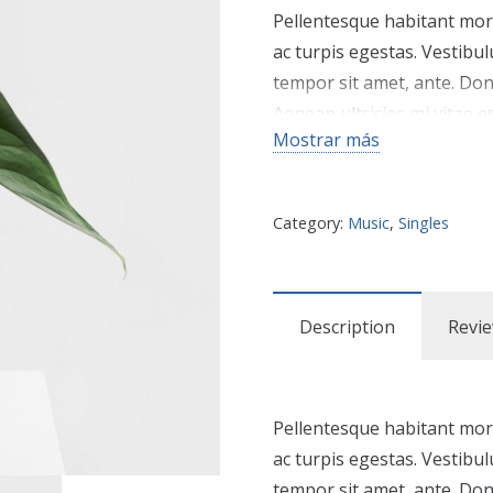
Pellentesque habitant mor
ac turpis egestas. Vestibul
tempor sit amet, ante. Do
Aenean ultricies mi vitae es
Mostrar más
Category:
Music
,
Singles
Description
Revie
Pellentesque habitant mor
ac turpis egestas. Vestibul
tempor sit amet, ante. Do