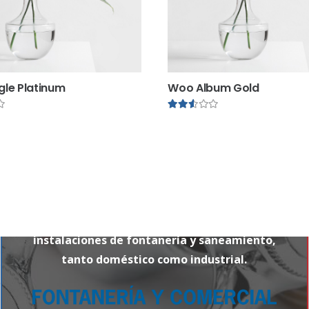
gle Platinum
Woo Album Gold
Valorado en
2.51
de 5
Valorado en
2.4
Fontanería y Comercial Yayo –
Especializada
en el suministro de materiales para
instalaciones de fontanería y saneamiento,
tanto doméstico como industrial.