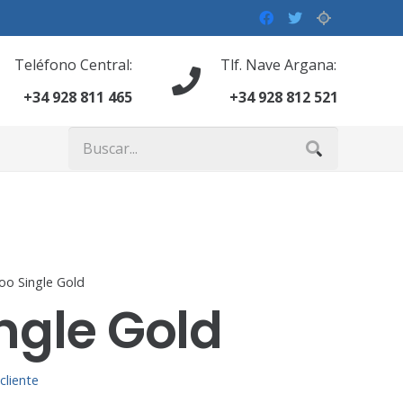
Teléfono Central:
Tlf. Nave Argana:
+34 928 811 465
+34 928 812 521
o Single Gold
ngle Gold
00
de 5
cliente