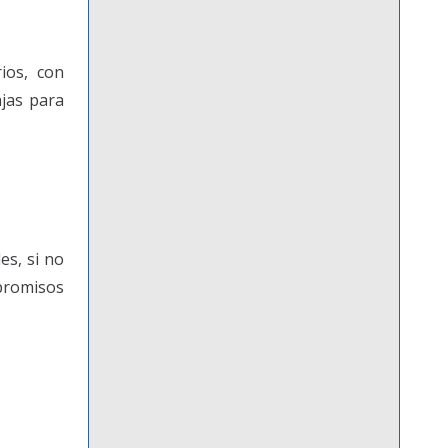
ios, con
jas para
es, si no
mpromisos