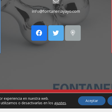
info@fontaneriayayo.com
or experiencia en nuestra web.
servados.
Aviso Legal
Política de 
Aceptar
tilizamos o desactivarlas en los
ajustes
.