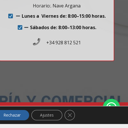
Horario:. Nave Argana
Lunes a Viernes de: 8:00–15:00 horas.
Sábados de: 8:00–13:00 horas.
+34 928 812 521
privacidad
Política de cookies
Términos de uso
Cerrar el banner de cookies R
Rechazar
Ajustes