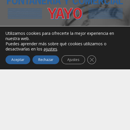
Utilizamos cookies para ofrecerte la mejor experiencia en
nuestra web.
info@fontaneriayayo.com
Puedes aprender más sobre qué cookies utilizamos o
desactivarlas en los
ajustes
.
Cerrar el banner de
Aceptar
Rechazar
Ajustes
Contacto
Carr. de San Bartolomé, 310, 35500 Arrecife,