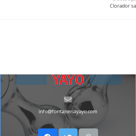
Clorador sa
Fontanería y Comercial Yayo –
Especializada
en el suministro de materiales para
instalaciones de fontanería y saneamiento,
tanto doméstico como industrial.
info@fontaneriayayo.com