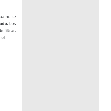
gua no se
uado.
Los
 filtrar,
el.