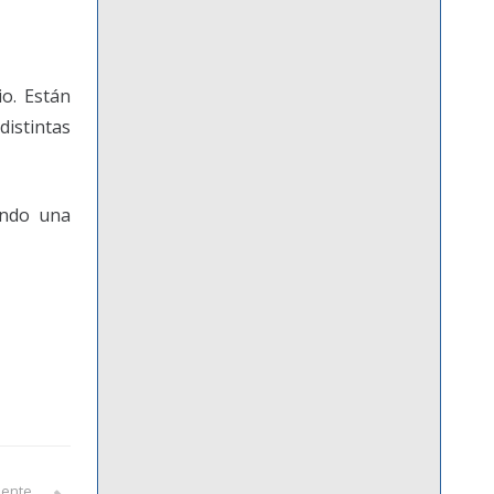
o. Están
istintas
endo una
iente