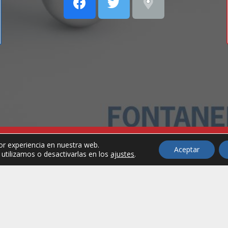
or experiencia en nuestra web.
servados.
Aviso Legal
Política de 
Aceptar
tilizamos o desactivarlas en los
ajustes
.